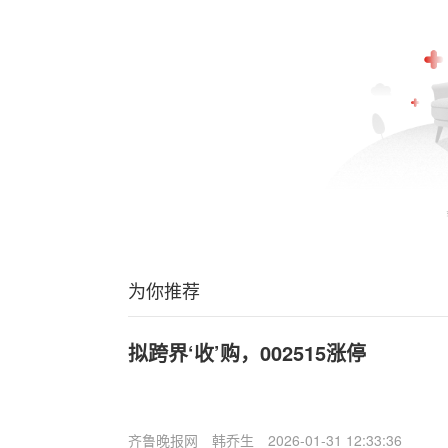
为你推荐
拟跨界‘收’购，002515涨停
齐鲁晚报网
韩乔生
2026-01-31 12:33:36