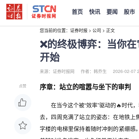
首页
快讯
要闻
股市
您当前的位置：
证券时报
>
公司
>
正文
❌的终极博弈：当你在
开始
来源：证券时报网
作者：韩乔生
2026-02-07 
序章：站立的喧嚣与坐下的审判
点赞
在当今这个被“效率”驱动的🔥时代
去，四周充满了站立的姿态：在地铁上
字楼的电梯里保持着随时冲刺的紧绷感