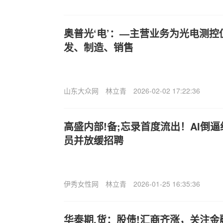
奥普光‘电’：—主营业务为光电测
发、制造、销售
山东大众网
林立青
2026-02-02 17:22:36
高盛内部!备;忘录首度流出！AI倒
员并放缓招聘
伊秀女性网
林立青
2026-01-25 16:35:36
华泰期,货：股债!汇商齐涨，关注