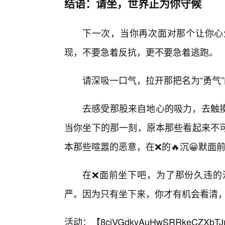
结语：请坐，世界正为你守候
下一次，当你再次面对那个让你心
现，不要急着反抗，更不要急着逃跑。
请深吸一口气，拉开那把名为“勇气
去感受那股来自地心的吸力，去触
当你坐下的那一刻，原本那些看起来不
本那些喧嚣的恶意，在❌的🔥沉😀默面
在❌面前坐下吧，为了那份久违的
严。因为只有坐下来，你才有机会看清
活动：【
8cjVGdkyAuHwSRRkeCZXbTJ